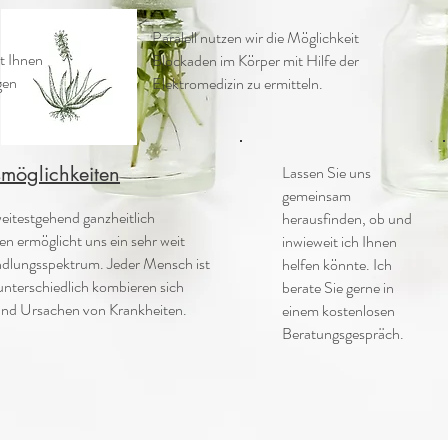
Paralell nutzen wir die Möglichkeit
t Ihnen
Blockaden im Körper mit Hilfe der
gen
Elektromedizin zu ermitteln.
möglichkeiten
Lassen Sie uns
gemeinsam
weitestgehend ganzheitlich
herausfinden, ob und
en ermöglicht uns ein sehr weit
inwieweit ich Ihnen
dlungsspektrum. Jeder Mensch ist
helfen könnte. Ich
 unterschiedlich kombieren sich
berate Sie gerne in
und Ursachen von Krankheiten.
einem kostenlosen
Beratungsgespräch.