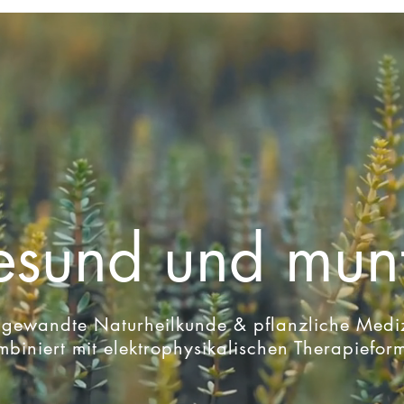
sund und mun
gewandte Naturheilkunde & pflanzliche Medi
mbiniert mit elektrophysikalischen Therapiefor