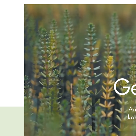
Ge
An
ko