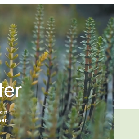
ter
zin
men