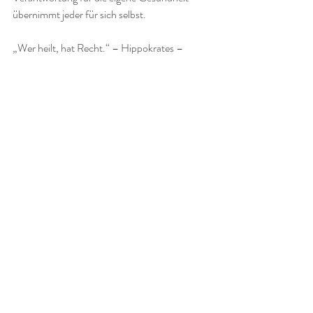
übernimmt jeder für sich selbst. 
„Wer heilt, hat Recht.“ – Hippokrates – 
Quellen: (Es ist sehr zu empfehlen, sich diese 
Quellen auch im Einzelnen noch einmal auf 
die Netzhaut zu legen)
Buch: Alan E. Baklayan - Parasiten 
Film/ Buch: „Du bist, was du isst: Food 
matters“