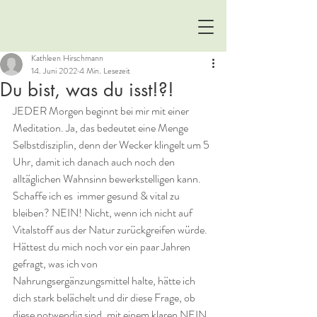
Kathleen Hirschmann
14. Juni 2022
4 Min. Lesezeit
Du bist, was du isst!?!
JEDER Morgen beginnt bei mir mit einer 
Meditation. Ja, das bedeutet eine Menge 
Selbstdisziplin, denn der Wecker klingelt um 5 
Uhr, damit ich danach auch noch den 
alltäglichen Wahnsinn bewerkstelligen kann. 
Schaffe ich es  immer gesund & vital zu 
bleiben? NEIN! Nicht, wenn ich nicht auf 
Vitalstoff aus der Natur zurückgreifen würde. 
Hättest du mich noch vor ein paar Jahren 
gefragt, was ich von 
Nahrungsergänzungsmittel halte, hätte ich 
dich stark belächelt und dir diese Frage, ob 
diese notwendig sind, mit einem klaren NEIN 