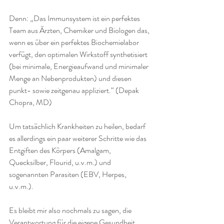
Denn: „Das Immunsystem ist ein perfektes 
Team aus Ärzten, Chemiker und Biologen das, 
wenn es über ein perfektes Biochemielabor 
verfügt, den optimalen Wirkstoff synthetisiert 
(bei minimale, Energieaufwand und minimaler 
Menge an Nebenprodukten) und diesen 
punkt- sowie zeitgenau appliziert.“ (Depak 
Chopra, MD)
Um tatsächlich Krankheiten zu heilen, bedarf 
es allerdings ein paar weiterer Schritte wie das 
Entgiften des Körpers (Amalgam, 
Quecksilber, Flourid, u.v.m.) und 
sogenannten Parasiten (EBV, Herpes, 
u.v.m.).
Es bleibt mir also nochmals zu sagen, die 
Verantwortung für die eigene Gesundheit 